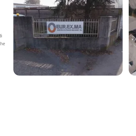
di
che