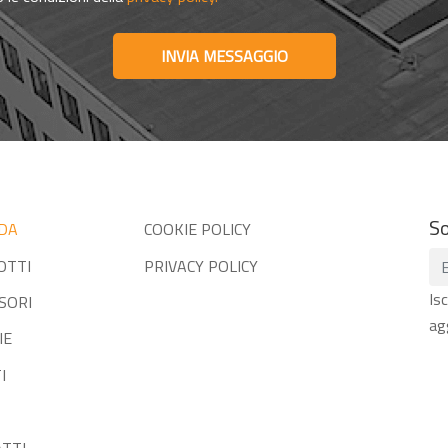
INVIA MESSAGGIO
So
DA
COOKIE POLICY
OTTI
PRIVACY POLICY
Is
SORI
ag
IE
I
TTI