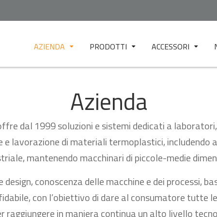
AZIENDA
PRODOTTI
ACCESSORI
CHI SIAMO
FILM BOLLA
FILTER TESTER
Azienda
EUR.EX.LAB -
FILM CAST
MICRO TFM
LABORATORIO DI TEST
FOGLIA / LASTRA
MINI MIX 10
SERVIZIO CLIENTI
re dal 1999 soluzioni e sistemi dedicati a laboratori, 
GRANULAZIONE
DR1
 e lavorazione di materiali termoplastici, includendo 
FILAMENTO 3D
HP PRESS 150
striale, mantenendo macchinari di piccole-medie dimens
FILATURA
HP PRESS 400
e design, conoscenza delle macchine e dei processi, bas
STAMPAGGIO
2-RS TEST
idabile, con l’obiettivo di dare al consumatore tutte le 
TNT
TW 1
 raggiungere in maniera continua un alto livello tecnolo