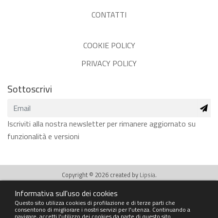
CONTATTI
COOKIE POLICY
PRIVACY POLICY
Sottoscrivi
Iscriviti alla nostra newsletter per rimanere aggiornato su
funzionalità e versioni
Copyright © 2026 created by
Lipsia.
Informativa sull'uso dei cookies
Questo sito utilizza cookies di profilazione e di terze parti che
© EUROTECH EXTRUSION MACHINERY SRL - Via Salvador Allende, 7 -
consentono di migliorare i nostri servizi per l'utenza. Continuando a
navigare, accetti l'utilizzo dei cookies da parte di questo sito.