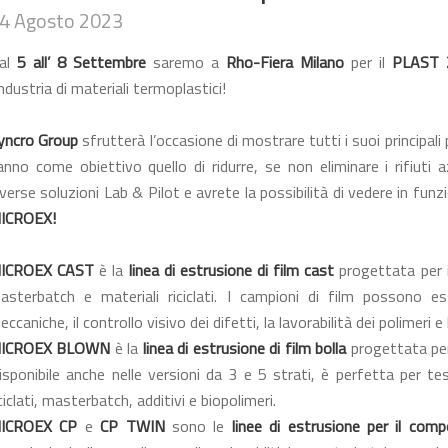
4 Agosto 2023
al
5 all’ 8 Settembre
saremo a
Rho-Fiera Milano
per il
PLAST 
’industria di materiali termoplastici!
yncro Group
sfrutterà l’occasione di mostrare tutti i suoi principali
anno come obiettivo quello di ridurre, se non eliminare i rifiuti 
iverse soluzioni Lab & Pilot e avrete la possibilità di vedere in fun
ICROEX!
ICROEX CAST
è la
linea di estrusione di film cast
progettata per i
asterbatch e materiali riciclati. I campioni di film possono es
eccaniche, il controllo visivo dei difetti, la lavorabilità dei polimeri e
ICROEX BLOWN
è la
linea di estrusione di film bolla
progettata per 
isponibile anche nelle versioni da 3 e 5 strati, è perfetta per te
iciclati, masterbatch, additivi e biopolimeri.
ICROEX CP
e
CP TWIN
sono le
linee di estrusione per il com