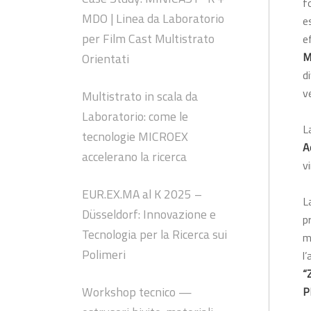
f
MDO | Linea da Laboratorio
e
per Film Cast Multistrato
e
M
Orientati
d
ve
Multistrato in scala da
Laboratorio: come le
L
tecnologie MICROEX
A
accelerano la ricerca
vi
EUR.EX.MA al K 2025 –
L
Düsseldorf: Innovazione e
p
Tecnologia per la Ricerca sui
m
Polimeri
l
“
Workshop tecnico —
P