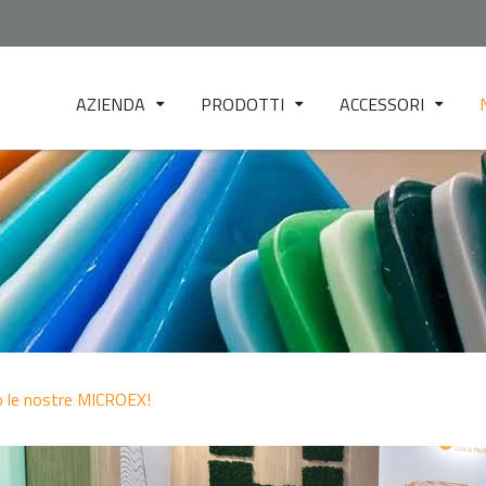
AZIENDA
PRODOTTI
ACCESSORI
CHI SIAMO
FILM BOLLA
FILTER TESTER
EUR.EX.LAB -
FILM CAST
MICRO TFM
LABORATORIO DI TEST
FOGLIA / LASTRA
MINI MIX 10
SERVIZIO CLIENTI
GRANULAZIONE
DR1
FILAMENTO 3D
HP PRESS 150
FILATURA
HP PRESS 400
o le nostre MICROEX!
STAMPAGGIO
2-RS TEST
TNT
TW 1