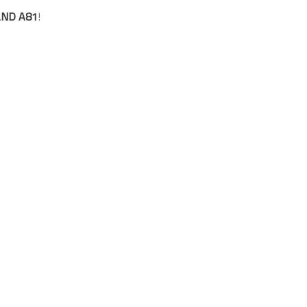
AND A81
!