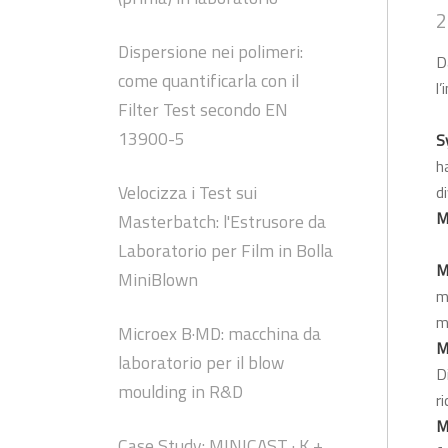
2
Dispersione nei polimeri:
D
come quantificarla con il
l
Filter Test secondo EN
13900-5
S
h
Velocizza i Test sui
d
M
Masterbatch: l'Estrusore da
Laboratorio per Film in Bolla
M
MiniBlown
m
m
Microex B·MD: macchina da
M
laboratorio per il blow
D
moulding in R&D
r
M
Case Study: MINICAST · K +