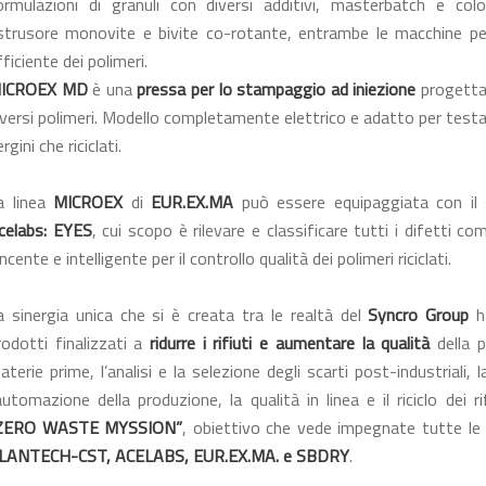
ormulazioni di granuli con diversi additivi, masterbatch e colo
strusore monovite e bivite co-rotante, entrambe le macchine p
fficiente dei polimeri.
ICROEX MD
è una
pressa per lo stampaggio ad iniezione
progettat
iversi polimeri. Modello completamente elettrico e adatto per testar
rgini che riciclati.
a linea
MICROEX
di
EUR.EX.MA
può essere equipaggiata con il 
celabs: EYES
, cui scopo è rilevare e classificare tutti i difetti
ncente e intelligente per il controllo qualità dei polimeri riciclati.
a sinergia unica che si è creata tra le realtà del
Syncro Group
ha
rodotti finalizzati a
ridurre i rifiuti e aumentare la qualità
della p
aterie prime, l’analisi e la selezione degli scarti post-industriali, l
’automazione della produzione, la qualità in linea e il riciclo dei ri
ZERO WASTE MYSSION”
, obiettivo che vede impegnate tutte le
LANTECH-CST, ACELABS, EUR.EX.MA. e SBDRY
.