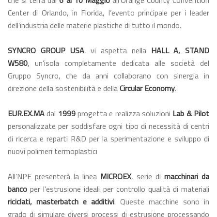
che si terrà dal
6 al 10 Maggio
all’Orange County Convention
Center di Orlando, in Florida, l’evento principale per i leader
dell’industria delle materie plastiche di tutto il mondo.
SYNCRO GROUP USA
, vi aspetta nella
HALL A, STAND
W580
, un’isola completamente dedicata alle società del
Gruppo Syncro, che da anni collaborano con sinergia in
direzione della sostenibilità e della
Circular Economy
.
EUR.EX.MA
dal
1999
progetta e realizza soluzioni
Lab & Pilot
personalizzate per soddisfare ogni tipo di necessità di centri
di ricerca e reparti R&D per la sperimentazione e sviluppo di
nuovi polimeri termoplastici
All’NPE presenterà la linea
MICROEX
, serie di
macchinari da
banco
per l’estrusione ideali per controllo qualità di materiali
riciclati, masterbatch e additivi
. Queste macchine sono in
grado di simulare diversi processi di estrusione processando